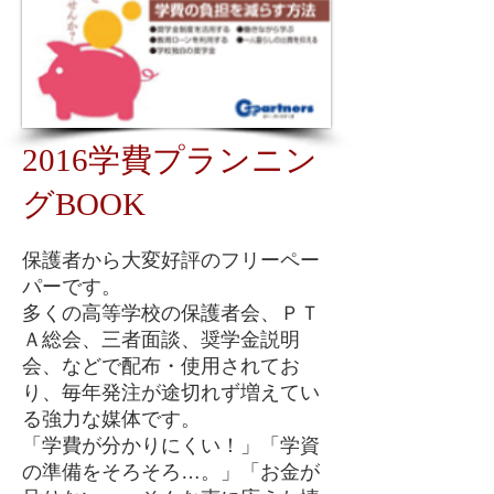
2016学費プランニン
グBOOK
保護者から大変好評のフリーペー
パーです。
多くの高等学校の保護者会、ＰＴ
Ａ総会、三者面談、奨学金説明
会、などで配布・使用されてお
り、毎年発注が途切れず増えてい
る強力な媒体です。
「学費が分かりにくい！」「学資
の準備をそろそろ…。」「お金が