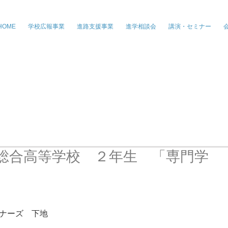
株式会社ジー・パートナーズ、進学情
HOME
学校広報事業
進路支援事業
進学相談会
講演・セミナー
総合高等学校 ２年生 「専門学
ナーズ　下地