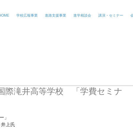
株式会社ジー・パートナーズ、進学情
HOME
学校広報事業
進路支援事業
進学相談会
講演・セミナー
国際滝井高等学校 「学費セミナ
ー」
　井上氏