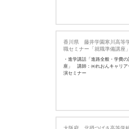
香川県 藤井学園寒川高等
職セミナー「就職準備講座」
・進学講話「進路全般・学費の
座」 講師：㈱れおんキャリア
演セミナー
大阪府 北摂つばさ高等学