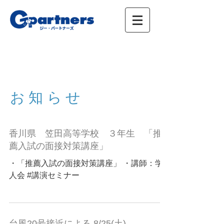
株式会社ジー・パートナーズ、進学情報、広
告、イベント
お知らせ
香川県 笠田高等学校 ３年生 「推
薦入試の面接対策講座」
・「推薦入試の面接対策講座」 ・講師：学
人会 #講演セミナー
台風20号接近による 8/25(土) 、