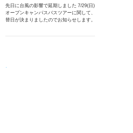
先日に台風の影響で延期しました 7/29(日)
オープンキャンパスバスツアーに関して、振
替日が決まりましたのでお知らせします。
8/19（日） 大阪国際大学 オープンキャンパ
スバスツアー（送迎無料） 8/19（日） 大阪
学院大学 オープンキャンパスバスツアー
（送迎無料）...
お問合せ
Contact us
06-6809-6275