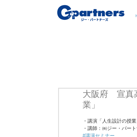
大阪府 宣真
業」
・講演「人生設計の授業
・講師：㈱ジー・パート
#講演セミナー