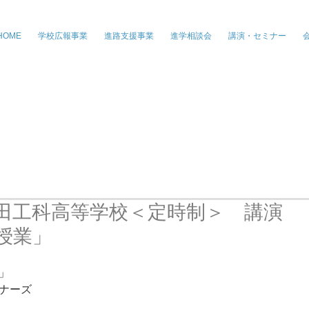
株式会社ジー・パートナーズ、進学情
HOME
学校広報事業
進路支援事業
進学相談会
講演・セミナー
田工科高等学校＜定時制＞ 講演
授業」
」 
ナーズ